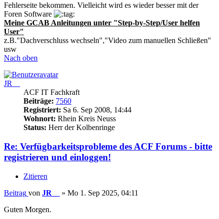
Fehlerseite bekommen. Vielleicht wird es wieder besser mit der
Foren Software
Meine GCAB Anleitungen unter "Step-by-Step/User helfen
User"
z.B."Dachverschluss wechseln","Video zum manuellen Schließen"
usw
Nach oben
JR__
ACF IT Fachkraft
Beiträge:
7560
Registriert:
Sa 6. Sep 2008, 14:44
Wohnort:
Rhein Kreis Neuss
Status:
Herr der Kolbenringe
Re: Verfügbarkeitsprobleme des ACF Forums - bitte
registrieren und einloggen!
Zitieren
Beitrag
von
JR__
»
Mo 1. Sep 2025, 04:11
Guten Morgen.