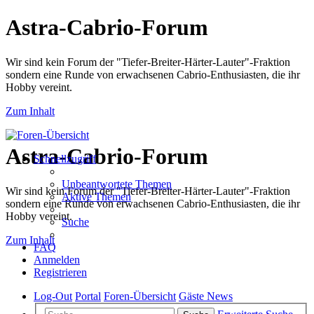
Astra-Cabrio-Forum
Wir sind kein Forum der "Tiefer-Breiter-Härter-Lauter"-Fraktion
sondern eine Runde von erwachsenen Cabrio-Enthusiasten, die ihr
Hobby vereint.
Zum Inhalt
Astra-Cabrio-Forum
Schnellzugriff
Unbeantwortete Themen
Wir sind kein Forum der "Tiefer-Breiter-Härter-Lauter"-Fraktion
Aktive Themen
sondern eine Runde von erwachsenen Cabrio-Enthusiasten, die ihr
Hobby vereint.
Suche
Zum Inhalt
FAQ
Anmelden
Registrieren
Log-Out
Portal
Foren-Übersicht
Gäste News