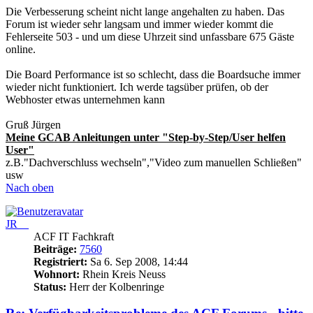
Die Verbesserung scheint nicht lange angehalten zu haben. Das
Forum ist wieder sehr langsam und immer wieder kommt die
Fehlerseite 503 - und um diese Uhrzeit sind unfassbare 675 Gäste
online.
Die Board Performance ist so schlecht, dass die Boardsuche immer
wieder nicht funktioniert. Ich werde tagsüber prüfen, ob der
Webhoster etwas unternehmen kann
Gruß Jürgen
Meine GCAB Anleitungen unter "Step-by-Step/User helfen
User"
z.B."Dachverschluss wechseln","Video zum manuellen Schließen"
usw
Nach oben
JR__
ACF IT Fachkraft
Beiträge:
7560
Registriert:
Sa 6. Sep 2008, 14:44
Wohnort:
Rhein Kreis Neuss
Status:
Herr der Kolbenringe