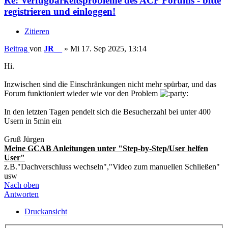
Re: Verfügbarkeitsprobleme des ACF Forums - bitte
registrieren und einloggen!
Zitieren
Beitrag
von
JR__
»
Mi 17. Sep 2025, 13:14
Hi.
Inzwischen sind die Einschränkungen nicht mehr spürbar, und das
Forum funktioniert wieder wie vor den Problem
In den letzten Tagen pendelt sich die Besucherzahl bei unter 400
Usern in 5min ein
Gruß Jürgen
Meine GCAB Anleitungen unter "Step-by-Step/User helfen
User"
z.B."Dachverschluss wechseln","Video zum manuellen Schließen"
usw
Nach oben
Antworten
Druckansicht