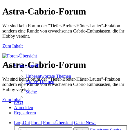
Astra-Cabrio-Forum
Wir sind kein Forum der "Tiefer-Breiter-Härter-Lauter"-Fraktion
sondern eine Runde von erwachsenen Cabrio-Enthusiasten, die ihr
Hobby vereint.
Zum Inhalt
Astra-Cabrio-Forum
Schnellzugriff
Unbeantwortete Themen
Wir sind kein Forum der "Tiefer-Breiter-Härter-Lauter"-Fraktion
Aktive Themen
sondern eine Runde von erwachsenen Cabrio-Enthusiasten, die ihr
Hobby vereint.
Suche
Zum Inhalt
FAQ
Anmelden
Registrieren
Log-Out
Portal
Foren-Übersicht
Gäste News