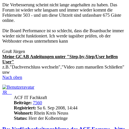
Die Verbesserung scheint nicht lange angehalten zu haben. Das
Forum ist wieder sehr langsam und immer wieder kommt die
Fehlerseite 503 - und um diese Uhrzeit sind unfassbare 675 Gäste
online.
Die Board Performance ist so schlecht, dass die Boardsuche immer
wieder nicht funktioniert. Ich werde tagsüber prüfen, ob der
Webhoster etwas unternehmen kann
Gruß Jürgen
Meine GCAB Anleitungen unter "Step-by-Step/User helfen
User"
z.B."Dachverschluss wechseln","Video zum manuellen Schließen"
usw
Nach oben
JR__
ACF IT Fachkraft
Beiträge:
7560
Registriert:
Sa 6. Sep 2008, 14:44
Wohnort:
Rhein Kreis Neuss
Status:
Herr der Kolbenringe