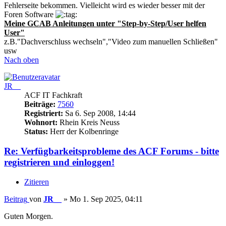
Fehlerseite bekommen. Vielleicht wird es wieder besser mit der
Foren Software
Meine GCAB Anleitungen unter "Step-by-Step/User helfen
User"
z.B."Dachverschluss wechseln","Video zum manuellen Schließen"
usw
Nach oben
JR__
ACF IT Fachkraft
Beiträge:
7560
Registriert:
Sa 6. Sep 2008, 14:44
Wohnort:
Rhein Kreis Neuss
Status:
Herr der Kolbenringe
Re: Verfügbarkeitsprobleme des ACF Forums - bitte
registrieren und einloggen!
Zitieren
Beitrag
von
JR__
»
Mo 1. Sep 2025, 04:11
Guten Morgen.