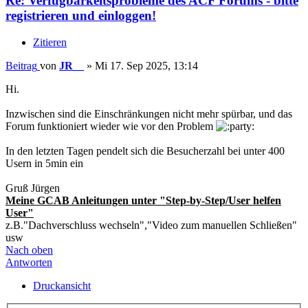
Re: Verfügbarkeitsprobleme des ACF Forums - bitte
registrieren und einloggen!
Zitieren
Beitrag
von
JR__
»
Mi 17. Sep 2025, 13:14
Hi.
Inzwischen sind die Einschränkungen nicht mehr spürbar, und das
Forum funktioniert wieder wie vor den Problem
In den letzten Tagen pendelt sich die Besucherzahl bei unter 400
Usern in 5min ein
Gruß Jürgen
Meine GCAB Anleitungen unter "Step-by-Step/User helfen
User"
z.B."Dachverschluss wechseln","Video zum manuellen Schließen"
usw
Nach oben
Antworten
Druckansicht