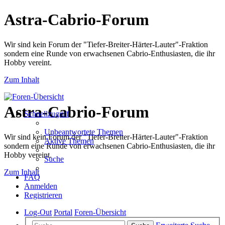
Astra-Cabrio-Forum
Wir sind kein Forum der "Tiefer-Breiter-Härter-Lauter"-Fraktion
sondern eine Runde von erwachsenen Cabrio-Enthusiasten, die ihr
Hobby vereint.
Zum Inhalt
Astra-Cabrio-Forum
Schnellzugriff
Unbeantwortete Themen
Wir sind kein Forum der "Tiefer-Breiter-Härter-Lauter"-Fraktion
Aktive Themen
sondern eine Runde von erwachsenen Cabrio-Enthusiasten, die ihr
Hobby vereint.
Suche
Zum Inhalt
FAQ
Anmelden
Registrieren
Log-Out
Portal
Foren-Übersicht