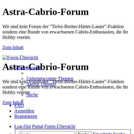
Astra-Cabrio-Forum
Wir sind kein Forum der "Tiefer-Breiter-Härter-Lauter"-Fraktion
sondern eine Runde von erwachsenen Cabrio-Enthusiasten, die ihr
Hobby vereint.
Zum Inhalt
Astra-Cabrio-Forum
Schnellzugriff
Unbeantwortete Themen
Wir sind kein Forum der "Tiefer-Breiter-Härter-Lauter"-Fraktion
Aktive Themen
sondern eine Runde von erwachsenen Cabrio-Enthusiasten, die ihr
Hobby vereint.
Suche
Zum Inhalt
FAQ
Anmelden
Registrieren
Log-Out
Portal
Foren-Übersicht