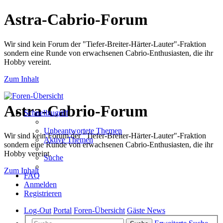
Astra-Cabrio-Forum
Wir sind kein Forum der "Tiefer-Breiter-Härter-Lauter"-Fraktion
sondern eine Runde von erwachsenen Cabrio-Enthusiasten, die ihr
Hobby vereint.
Zum Inhalt
Astra-Cabrio-Forum
Schnellzugriff
Unbeantwortete Themen
Wir sind kein Forum der "Tiefer-Breiter-Härter-Lauter"-Fraktion
Aktive Themen
sondern eine Runde von erwachsenen Cabrio-Enthusiasten, die ihr
Hobby vereint.
Suche
Zum Inhalt
FAQ
Anmelden
Registrieren
Log-Out
Portal
Foren-Übersicht
Gäste News