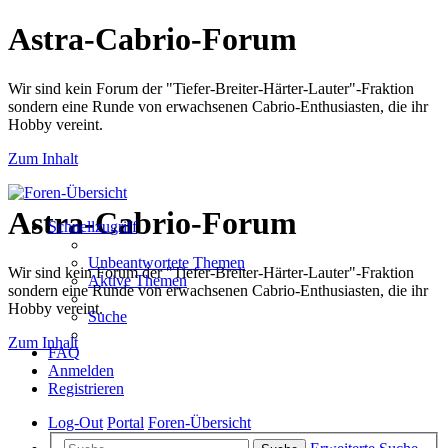
Astra-Cabrio-Forum
Wir sind kein Forum der "Tiefer-Breiter-Härter-Lauter"-Fraktion
sondern eine Runde von erwachsenen Cabrio-Enthusiasten, die ihr
Hobby vereint.
Zum Inhalt
Astra-Cabrio-Forum
Schnellzugriff
Unbeantwortete Themen
Wir sind kein Forum der "Tiefer-Breiter-Härter-Lauter"-Fraktion
Aktive Themen
sondern eine Runde von erwachsenen Cabrio-Enthusiasten, die ihr
Hobby vereint.
Suche
Zum Inhalt
FAQ
Anmelden
Registrieren
Log-Out
Portal
Foren-Übersicht