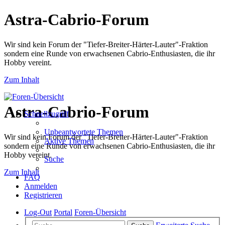
Astra-Cabrio-Forum
Wir sind kein Forum der "Tiefer-Breiter-Härter-Lauter"-Fraktion
sondern eine Runde von erwachsenen Cabrio-Enthusiasten, die ihr
Hobby vereint.
Zum Inhalt
Astra-Cabrio-Forum
Schnellzugriff
Unbeantwortete Themen
Wir sind kein Forum der "Tiefer-Breiter-Härter-Lauter"-Fraktion
Aktive Themen
sondern eine Runde von erwachsenen Cabrio-Enthusiasten, die ihr
Hobby vereint.
Suche
Zum Inhalt
FAQ
Anmelden
Registrieren
Log-Out
Portal
Foren-Übersicht