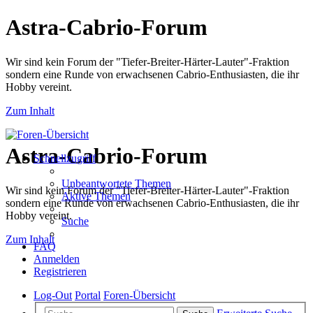
Astra-Cabrio-Forum
Wir sind kein Forum der "Tiefer-Breiter-Härter-Lauter"-Fraktion
sondern eine Runde von erwachsenen Cabrio-Enthusiasten, die ihr
Hobby vereint.
Zum Inhalt
Astra-Cabrio-Forum
Schnellzugriff
Unbeantwortete Themen
Wir sind kein Forum der "Tiefer-Breiter-Härter-Lauter"-Fraktion
Aktive Themen
sondern eine Runde von erwachsenen Cabrio-Enthusiasten, die ihr
Hobby vereint.
Suche
Zum Inhalt
FAQ
Anmelden
Registrieren
Log-Out
Portal
Foren-Übersicht