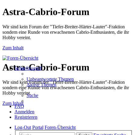
Astra-Cabrio-Forum
Wir sind kein Forum der "Tiefer-Breiter-Härter-Lauter"-Fraktion
sondern eine Runde von erwachsenen Cabrio-Enthusiasten, die ihr
Hobby vereint.
Zum Inhalt
Astra-Cabrio-Forum
Schnellzugriff
Unbeantwortete Themen
Wir sind kein Forum der "Tiefer-Breiter-Härter-Lauter"-Fraktion
Aktive Themen
sondern eine Runde von erwachsenen Cabrio-Enthusiasten, die ihr
Hobby vereint.
Suche
Zum Inhalt
FAQ
Anmelden
Registrieren
Log-Out
Portal
Foren-Übersicht