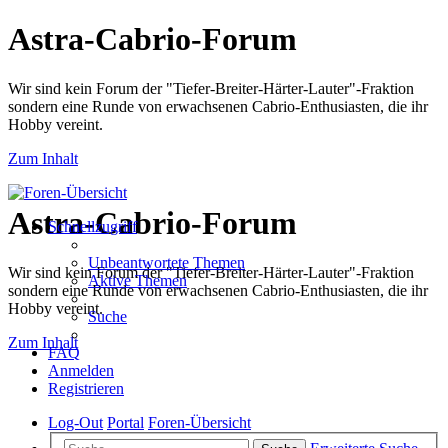
Astra-Cabrio-Forum
Wir sind kein Forum der "Tiefer-Breiter-Härter-Lauter"-Fraktion
sondern eine Runde von erwachsenen Cabrio-Enthusiasten, die ihr
Hobby vereint.
Zum Inhalt
Astra-Cabrio-Forum
Schnellzugriff
Unbeantwortete Themen
Wir sind kein Forum der "Tiefer-Breiter-Härter-Lauter"-Fraktion
Aktive Themen
sondern eine Runde von erwachsenen Cabrio-Enthusiasten, die ihr
Hobby vereint.
Suche
Zum Inhalt
FAQ
Anmelden
Registrieren
Log-Out
Portal
Foren-Übersicht