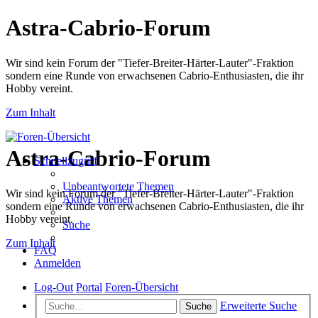
Astra-Cabrio-Forum
Wir sind kein Forum der "Tiefer-Breiter-Härter-Lauter"-Fraktion
sondern eine Runde von erwachsenen Cabrio-Enthusiasten, die ihr
Hobby vereint.
Zum Inhalt
Astra-Cabrio-Forum
Schnellzugriff
Unbeantwortete Themen
Wir sind kein Forum der "Tiefer-Breiter-Härter-Lauter"-Fraktion
Aktive Themen
sondern eine Runde von erwachsenen Cabrio-Enthusiasten, die ihr
Hobby vereint.
Suche
Zum Inhalt
FAQ
Anmelden
Log-Out
Portal
Foren-Übersicht
Erweiterte Suche
Suche