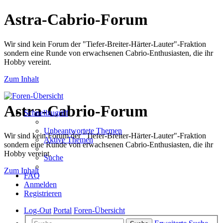
Astra-Cabrio-Forum
Wir sind kein Forum der "Tiefer-Breiter-Härter-Lauter"-Fraktion
sondern eine Runde von erwachsenen Cabrio-Enthusiasten, die ihr
Hobby vereint.
Zum Inhalt
Astra-Cabrio-Forum
Schnellzugriff
Unbeantwortete Themen
Wir sind kein Forum der "Tiefer-Breiter-Härter-Lauter"-Fraktion
Aktive Themen
sondern eine Runde von erwachsenen Cabrio-Enthusiasten, die ihr
Hobby vereint.
Suche
Zum Inhalt
FAQ
Anmelden
Registrieren
Log-Out
Portal
Foren-Übersicht