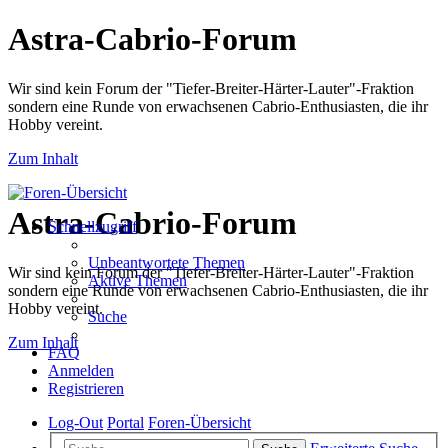
Astra-Cabrio-Forum
Wir sind kein Forum der "Tiefer-Breiter-Härter-Lauter"-Fraktion
sondern eine Runde von erwachsenen Cabrio-Enthusiasten, die ihr
Hobby vereint.
Zum Inhalt
Astra-Cabrio-Forum
Schnellzugriff
Unbeantwortete Themen
Wir sind kein Forum der "Tiefer-Breiter-Härter-Lauter"-Fraktion
Aktive Themen
sondern eine Runde von erwachsenen Cabrio-Enthusiasten, die ihr
Hobby vereint.
Suche
Zum Inhalt
FAQ
Anmelden
Registrieren
Log-Out
Portal
Foren-Übersicht