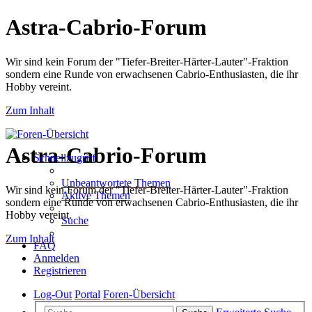
Astra-Cabrio-Forum
Wir sind kein Forum der "Tiefer-Breiter-Härter-Lauter"-Fraktion
sondern eine Runde von erwachsenen Cabrio-Enthusiasten, die ihr
Hobby vereint.
Zum Inhalt
Astra-Cabrio-Forum
Schnellzugriff
Unbeantwortete Themen
Wir sind kein Forum der "Tiefer-Breiter-Härter-Lauter"-Fraktion
Aktive Themen
sondern eine Runde von erwachsenen Cabrio-Enthusiasten, die ihr
Hobby vereint.
Suche
Zum Inhalt
FAQ
Anmelden
Registrieren
Log-Out
Portal
Foren-Übersicht