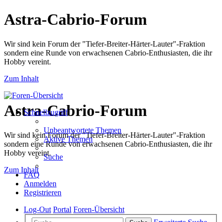
Astra-Cabrio-Forum
Wir sind kein Forum der "Tiefer-Breiter-Härter-Lauter"-Fraktion
sondern eine Runde von erwachsenen Cabrio-Enthusiasten, die ihr
Hobby vereint.
Zum Inhalt
Astra-Cabrio-Forum
Schnellzugriff
Unbeantwortete Themen
Wir sind kein Forum der "Tiefer-Breiter-Härter-Lauter"-Fraktion
Aktive Themen
sondern eine Runde von erwachsenen Cabrio-Enthusiasten, die ihr
Hobby vereint.
Suche
Zum Inhalt
FAQ
Anmelden
Registrieren
Log-Out
Portal
Foren-Übersicht