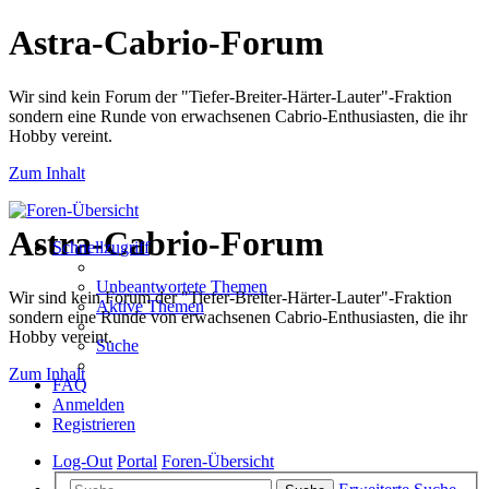
Astra-Cabrio-Forum
Wir sind kein Forum der "Tiefer-Breiter-Härter-Lauter"-Fraktion
sondern eine Runde von erwachsenen Cabrio-Enthusiasten, die ihr
Hobby vereint.
Zum Inhalt
Astra-Cabrio-Forum
Schnellzugriff
Unbeantwortete Themen
Wir sind kein Forum der "Tiefer-Breiter-Härter-Lauter"-Fraktion
Aktive Themen
sondern eine Runde von erwachsenen Cabrio-Enthusiasten, die ihr
Hobby vereint.
Suche
Zum Inhalt
FAQ
Anmelden
Registrieren
Log-Out
Portal
Foren-Übersicht