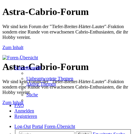
Astra-Cabrio-Forum
Wir sind kein Forum der "Tiefer-Breiter-Härter-Lauter"-Fraktion
sondern eine Runde von erwachsenen Cabrio-Enthusiasten, die ihr
Hobby vereint.
Zum Inhalt
Astra-Cabrio-Forum
Schnellzugriff
Unbeantwortete Themen
Wir sind kein Forum der "Tiefer-Breiter-Härter-Lauter"-Fraktion
Aktive Themen
sondern eine Runde von erwachsenen Cabrio-Enthusiasten, die ihr
Hobby vereint.
Suche
Zum Inhalt
FAQ
Anmelden
Registrieren
Log-Out
Portal
Foren-Übersicht