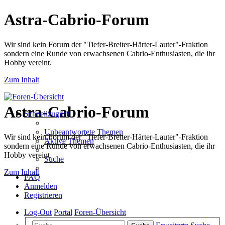
Astra-Cabrio-Forum
Wir sind kein Forum der "Tiefer-Breiter-Härter-Lauter"-Fraktion
sondern eine Runde von erwachsenen Cabrio-Enthusiasten, die ihr
Hobby vereint.
Zum Inhalt
Astra-Cabrio-Forum
Schnellzugriff
Unbeantwortete Themen
Wir sind kein Forum der "Tiefer-Breiter-Härter-Lauter"-Fraktion
Aktive Themen
sondern eine Runde von erwachsenen Cabrio-Enthusiasten, die ihr
Hobby vereint.
Suche
Zum Inhalt
FAQ
Anmelden
Registrieren
Log-Out
Portal
Foren-Übersicht