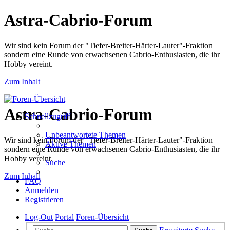
Astra-Cabrio-Forum
Wir sind kein Forum der "Tiefer-Breiter-Härter-Lauter"-Fraktion
sondern eine Runde von erwachsenen Cabrio-Enthusiasten, die ihr
Hobby vereint.
Zum Inhalt
Astra-Cabrio-Forum
Schnellzugriff
Unbeantwortete Themen
Wir sind kein Forum der "Tiefer-Breiter-Härter-Lauter"-Fraktion
Aktive Themen
sondern eine Runde von erwachsenen Cabrio-Enthusiasten, die ihr
Hobby vereint.
Suche
Zum Inhalt
FAQ
Anmelden
Registrieren
Log-Out
Portal
Foren-Übersicht