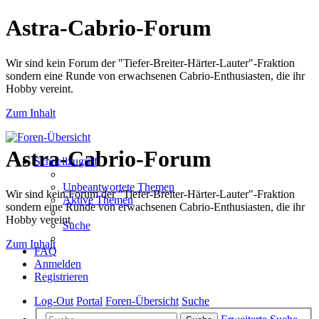
Astra-Cabrio-Forum
Wir sind kein Forum der "Tiefer-Breiter-Härter-Lauter"-Fraktion
sondern eine Runde von erwachsenen Cabrio-Enthusiasten, die ihr
Hobby vereint.
Zum Inhalt
Astra-Cabrio-Forum
Schnellzugriff
Unbeantwortete Themen
Wir sind kein Forum der "Tiefer-Breiter-Härter-Lauter"-Fraktion
Aktive Themen
sondern eine Runde von erwachsenen Cabrio-Enthusiasten, die ihr
Hobby vereint.
Suche
Zum Inhalt
FAQ
Anmelden
Registrieren
Log-Out
Portal
Foren-Übersicht
Suche