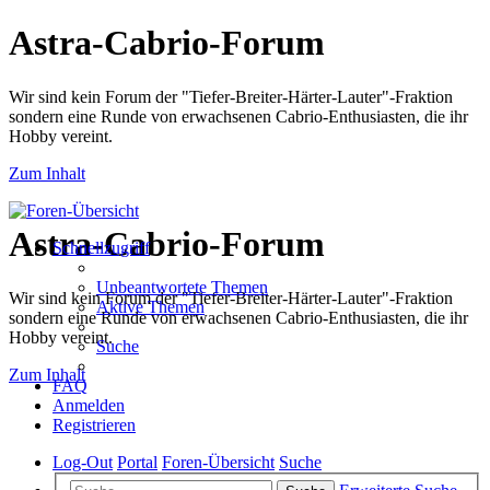
Astra-Cabrio-Forum
Wir sind kein Forum der "Tiefer-Breiter-Härter-Lauter"-Fraktion
sondern eine Runde von erwachsenen Cabrio-Enthusiasten, die ihr
Hobby vereint.
Zum Inhalt
Astra-Cabrio-Forum
Schnellzugriff
Unbeantwortete Themen
Wir sind kein Forum der "Tiefer-Breiter-Härter-Lauter"-Fraktion
Aktive Themen
sondern eine Runde von erwachsenen Cabrio-Enthusiasten, die ihr
Hobby vereint.
Suche
Zum Inhalt
FAQ
Anmelden
Registrieren
Log-Out
Portal
Foren-Übersicht
Suche