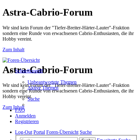
Astra-Cabrio-Forum
Wir sind kein Forum der "Tiefer-Breiter-Härter-Lauter"-Fraktion
sondern eine Runde von erwachsenen Cabrio-Enthusiasten, die ihr
Hobby vereint.
Zum Inhalt
Astra-Cabrio-Forum
Schnellzugriff
Unbeantwortete Themen
Wir sind kein Forum der "Tiefer-Breiter-Härter-Lauter"-Fraktion
Aktive Themen
sondern eine Runde von erwachsenen Cabrio-Enthusiasten, die ihr
Hobby vereint.
Suche
Zum Inhalt
FAQ
Anmelden
Registrieren
Log-Out
Portal
Foren-Übersicht
Suche