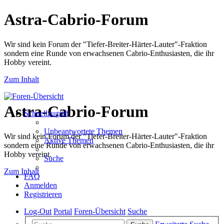
Astra-Cabrio-Forum
Wir sind kein Forum der "Tiefer-Breiter-Härter-Lauter"-Fraktion
sondern eine Runde von erwachsenen Cabrio-Enthusiasten, die ihr
Hobby vereint.
Zum Inhalt
Astra-Cabrio-Forum
Schnellzugriff
Unbeantwortete Themen
Wir sind kein Forum der "Tiefer-Breiter-Härter-Lauter"-Fraktion
Aktive Themen
sondern eine Runde von erwachsenen Cabrio-Enthusiasten, die ihr
Hobby vereint.
Suche
Zum Inhalt
FAQ
Anmelden
Registrieren
Log-Out
Portal
Foren-Übersicht
Suche