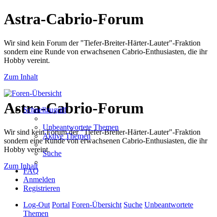
Astra-Cabrio-Forum
Wir sind kein Forum der "Tiefer-Breiter-Härter-Lauter"-Fraktion
sondern eine Runde von erwachsenen Cabrio-Enthusiasten, die ihr
Hobby vereint.
Zum Inhalt
Astra-Cabrio-Forum
Schnellzugriff
Unbeantwortete Themen
Wir sind kein Forum der "Tiefer-Breiter-Härter-Lauter"-Fraktion
Aktive Themen
sondern eine Runde von erwachsenen Cabrio-Enthusiasten, die ihr
Hobby vereint.
Suche
Zum Inhalt
FAQ
Anmelden
Registrieren
Log-Out
Portal
Foren-Übersicht
Suche
Unbeantwortete
Themen