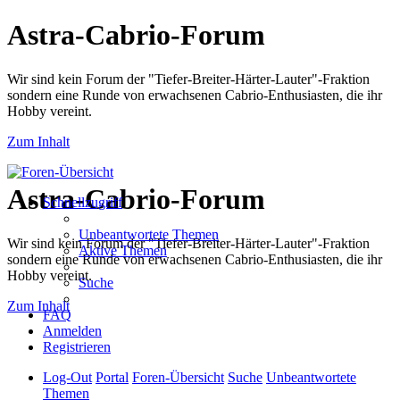
Astra-Cabrio-Forum
Wir sind kein Forum der "Tiefer-Breiter-Härter-Lauter"-Fraktion
sondern eine Runde von erwachsenen Cabrio-Enthusiasten, die ihr
Hobby vereint.
Zum Inhalt
Astra-Cabrio-Forum
Schnellzugriff
Unbeantwortete Themen
Wir sind kein Forum der "Tiefer-Breiter-Härter-Lauter"-Fraktion
Aktive Themen
sondern eine Runde von erwachsenen Cabrio-Enthusiasten, die ihr
Hobby vereint.
Suche
Zum Inhalt
FAQ
Anmelden
Registrieren
Log-Out
Portal
Foren-Übersicht
Suche
Unbeantwortete
Themen