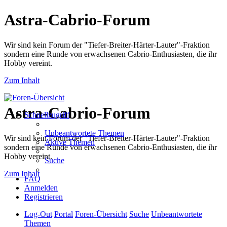
Astra-Cabrio-Forum
Wir sind kein Forum der "Tiefer-Breiter-Härter-Lauter"-Fraktion
sondern eine Runde von erwachsenen Cabrio-Enthusiasten, die ihr
Hobby vereint.
Zum Inhalt
Astra-Cabrio-Forum
Schnellzugriff
Unbeantwortete Themen
Wir sind kein Forum der "Tiefer-Breiter-Härter-Lauter"-Fraktion
Aktive Themen
sondern eine Runde von erwachsenen Cabrio-Enthusiasten, die ihr
Hobby vereint.
Suche
Zum Inhalt
FAQ
Anmelden
Registrieren
Log-Out
Portal
Foren-Übersicht
Suche
Unbeantwortete
Themen