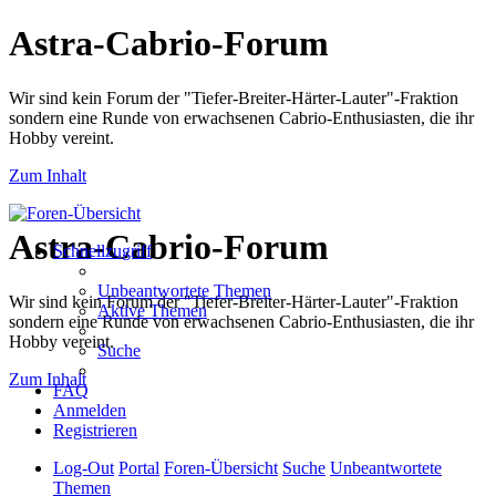
Astra-Cabrio-Forum
Wir sind kein Forum der "Tiefer-Breiter-Härter-Lauter"-Fraktion
sondern eine Runde von erwachsenen Cabrio-Enthusiasten, die ihr
Hobby vereint.
Zum Inhalt
Astra-Cabrio-Forum
Schnellzugriff
Unbeantwortete Themen
Wir sind kein Forum der "Tiefer-Breiter-Härter-Lauter"-Fraktion
Aktive Themen
sondern eine Runde von erwachsenen Cabrio-Enthusiasten, die ihr
Hobby vereint.
Suche
Zum Inhalt
FAQ
Anmelden
Registrieren
Log-Out
Portal
Foren-Übersicht
Suche
Unbeantwortete
Themen