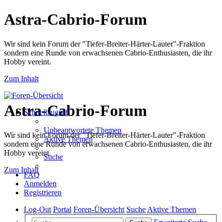
Astra-Cabrio-Forum
Wir sind kein Forum der "Tiefer-Breiter-Härter-Lauter"-Fraktion
sondern eine Runde von erwachsenen Cabrio-Enthusiasten, die ihr
Hobby vereint.
Zum Inhalt
Astra-Cabrio-Forum
Schnellzugriff
Unbeantwortete Themen
Wir sind kein Forum der "Tiefer-Breiter-Härter-Lauter"-Fraktion
Aktive Themen
sondern eine Runde von erwachsenen Cabrio-Enthusiasten, die ihr
Hobby vereint.
Suche
Zum Inhalt
FAQ
Anmelden
Registrieren
Log-Out
Portal
Foren-Übersicht
Suche
Aktive Themen