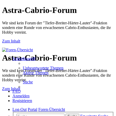
Astra-Cabrio-Forum
Wir sind kein Forum der "Tiefer-Breiter-Härter-Lauter"-Fraktion
sondern eine Runde von erwachsenen Cabrio-Enthusiasten, die ihr
Hobby vereint.
Zum Inhalt
Astra-Cabrio-Forum
Schnellzugriff
Unbeantwortete Themen
Wir sind kein Forum der "Tiefer-Breiter-Härter-Lauter"-Fraktion
Aktive Themen
sondern eine Runde von erwachsenen Cabrio-Enthusiasten, die ihr
Hobby vereint.
Suche
Zum Inhalt
FAQ
Anmelden
Registrieren
Log-Out
Portal
Foren-Übersicht