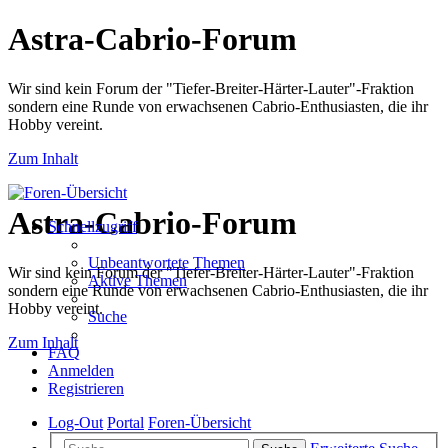
Astra-Cabrio-Forum
Wir sind kein Forum der "Tiefer-Breiter-Härter-Lauter"-Fraktion
sondern eine Runde von erwachsenen Cabrio-Enthusiasten, die ihr
Hobby vereint.
Zum Inhalt
Astra-Cabrio-Forum
Schnellzugriff
Unbeantwortete Themen
Wir sind kein Forum der "Tiefer-Breiter-Härter-Lauter"-Fraktion
Aktive Themen
sondern eine Runde von erwachsenen Cabrio-Enthusiasten, die ihr
Hobby vereint.
Suche
Zum Inhalt
FAQ
Anmelden
Registrieren
Log-Out
Portal
Foren-Übersicht