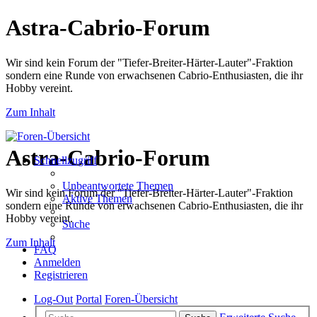
Astra-Cabrio-Forum
Wir sind kein Forum der "Tiefer-Breiter-Härter-Lauter"-Fraktion
sondern eine Runde von erwachsenen Cabrio-Enthusiasten, die ihr
Hobby vereint.
Zum Inhalt
Astra-Cabrio-Forum
Schnellzugriff
Unbeantwortete Themen
Wir sind kein Forum der "Tiefer-Breiter-Härter-Lauter"-Fraktion
Aktive Themen
sondern eine Runde von erwachsenen Cabrio-Enthusiasten, die ihr
Hobby vereint.
Suche
Zum Inhalt
FAQ
Anmelden
Registrieren
Log-Out
Portal
Foren-Übersicht