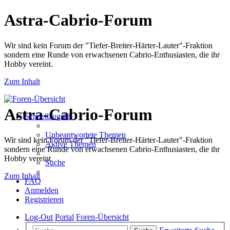
Astra-Cabrio-Forum
Wir sind kein Forum der "Tiefer-Breiter-Härter-Lauter"-Fraktion
sondern eine Runde von erwachsenen Cabrio-Enthusiasten, die ihr
Hobby vereint.
Zum Inhalt
Astra-Cabrio-Forum
Schnellzugriff
Unbeantwortete Themen
Wir sind kein Forum der "Tiefer-Breiter-Härter-Lauter"-Fraktion
Aktive Themen
sondern eine Runde von erwachsenen Cabrio-Enthusiasten, die ihr
Hobby vereint.
Suche
Zum Inhalt
FAQ
Anmelden
Registrieren
Log-Out
Portal
Foren-Übersicht