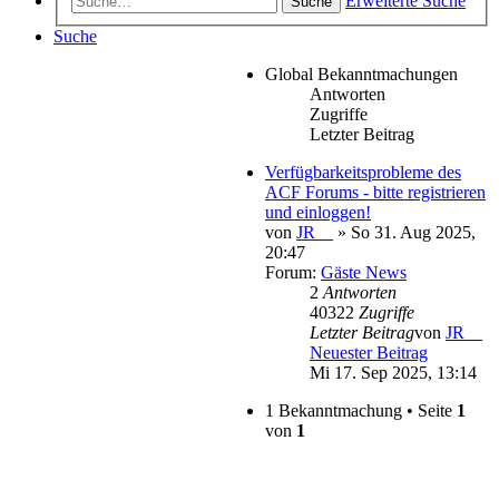
Erweiterte Suche
Suche
Suche
Global Bekanntmachungen
Antworten
Zugriffe
Letzter Beitrag
Verfügbarkeitsprobleme des
ACF Forums - bitte registrieren
und einloggen!
von
JR__
» So 31. Aug 2025,
20:47
Forum:
Gäste News
2
Antworten
40322
Zugriffe
Letzter Beitrag
von
JR__
Neuester Beitrag
Mi 17. Sep 2025, 13:14
1 Bekanntmachung • Seite
1
von
1