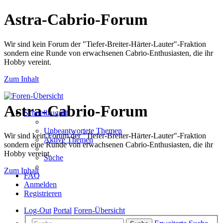
Astra-Cabrio-Forum
Wir sind kein Forum der "Tiefer-Breiter-Härter-Lauter"-Fraktion
sondern eine Runde von erwachsenen Cabrio-Enthusiasten, die ihr
Hobby vereint.
Zum Inhalt
Astra-Cabrio-Forum
Schnellzugriff
Unbeantwortete Themen
Wir sind kein Forum der "Tiefer-Breiter-Härter-Lauter"-Fraktion
Aktive Themen
sondern eine Runde von erwachsenen Cabrio-Enthusiasten, die ihr
Hobby vereint.
Suche
Zum Inhalt
FAQ
Anmelden
Registrieren
Log-Out
Portal
Foren-Übersicht