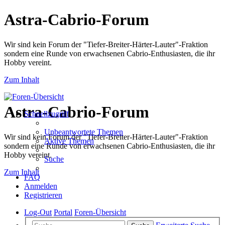
Astra-Cabrio-Forum
Wir sind kein Forum der "Tiefer-Breiter-Härter-Lauter"-Fraktion
sondern eine Runde von erwachsenen Cabrio-Enthusiasten, die ihr
Hobby vereint.
Zum Inhalt
Astra-Cabrio-Forum
Schnellzugriff
Unbeantwortete Themen
Wir sind kein Forum der "Tiefer-Breiter-Härter-Lauter"-Fraktion
Aktive Themen
sondern eine Runde von erwachsenen Cabrio-Enthusiasten, die ihr
Hobby vereint.
Suche
Zum Inhalt
FAQ
Anmelden
Registrieren
Log-Out
Portal
Foren-Übersicht