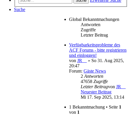
Erweiterte Suche
Suche
Suche
Global Bekanntmachungen
Antworten
Zugriffe
Letzter Beitrag
Verfügbarkeitsprobleme des
ACF Forums - bitte registrieren
und einloggen!
von
JR__
» So 31. Aug 2025,
20:47
Forum:
Gäste News
2
Antworten
47658
Zugriffe
Letzter Beitrag
von
JR__
Neuester Beitrag
Mi 17. Sep 2025, 13:14
1 Bekanntmachung • Seite
1
von
1