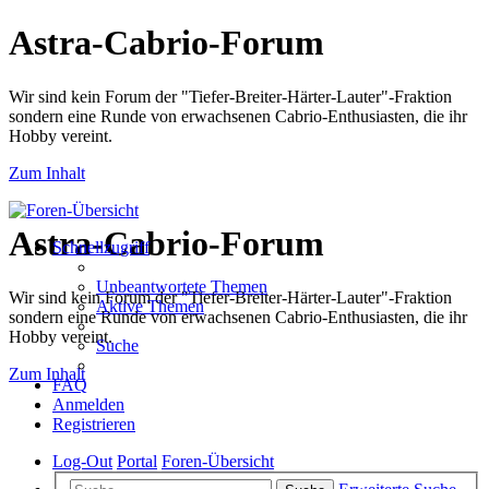
Astra-Cabrio-Forum
Wir sind kein Forum der "Tiefer-Breiter-Härter-Lauter"-Fraktion
sondern eine Runde von erwachsenen Cabrio-Enthusiasten, die ihr
Hobby vereint.
Zum Inhalt
Astra-Cabrio-Forum
Schnellzugriff
Unbeantwortete Themen
Wir sind kein Forum der "Tiefer-Breiter-Härter-Lauter"-Fraktion
Aktive Themen
sondern eine Runde von erwachsenen Cabrio-Enthusiasten, die ihr
Hobby vereint.
Suche
Zum Inhalt
FAQ
Anmelden
Registrieren
Log-Out
Portal
Foren-Übersicht