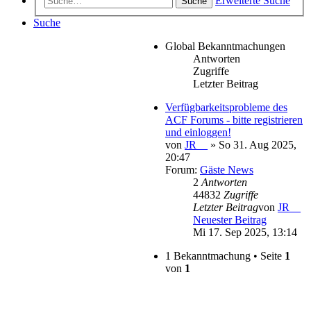
Erweiterte Suche
Suche
Suche
Global Bekanntmachungen
Antworten
Zugriffe
Letzter Beitrag
Verfügbarkeitsprobleme des
ACF Forums - bitte registrieren
und einloggen!
von
JR__
» So 31. Aug 2025,
20:47
Forum:
Gäste News
2
Antworten
44832
Zugriffe
Letzter Beitrag
von
JR__
Neuester Beitrag
Mi 17. Sep 2025, 13:14
1 Bekanntmachung • Seite
1
von
1