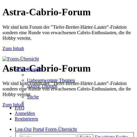
Astra-Cabrio-Forum
Wir sind kein Forum der "Tiefer-Breiter-Härter-Lauter"-Fraktion
sondern eine Runde von erwachsenen Cabrio-Enthusiasten, die ihr
Hobby vereint.
Zum Inhalt
Astra-Cabrio-Forum
Schnellzugriff
Unbeantwortete Themen
Wir sind kein Forum der "Tiefer-Breiter-Härter-Lauter"-Fraktion
Aktive Themen
sondern eine Runde von erwachsenen Cabrio-Enthusiasten, die ihr
Hobby vereint.
Suche
Zum Inhalt
FAQ
Anmelden
Registrieren
Log-Out
Portal
Foren-Übersicht