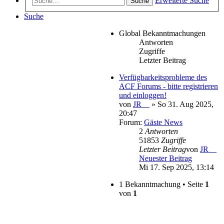
Erweiterte Suche
Suche
Suche
Global Bekanntmachungen
Antworten
Zugriffe
Letzter Beitrag
Verfügbarkeitsprobleme des
ACF Forums - bitte registrieren
und einloggen!
von
JR__
» So 31. Aug 2025,
20:47
Forum:
Gäste News
2
Antworten
51853
Zugriffe
Letzter Beitrag
von
JR__
Neuester Beitrag
Mi 17. Sep 2025, 13:14
1 Bekanntmachung • Seite
1
von
1