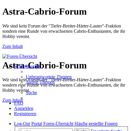
Astra-Cabrio-Forum
Wir sind kein Forum der "Tiefer-Breiter-Härter-Lauter"-Fraktion
sondern eine Runde von erwachsenen Cabrio-Enthusiasten, die ihr
Hobby vereint.
Zum Inhalt
Astra-Cabrio-Forum
Schnellzugriff
Unbeantwortete Themen
Wir sind kein Forum der "Tiefer-Breiter-Härter-Lauter"-Fraktion
Aktive Themen
sondern eine Runde von erwachsenen Cabrio-Enthusiasten, die ihr
Hobby vereint.
Suche
Zum Inhalt
FAQ
Anmelden
Registrieren
Log-Out
Portal
Foren-Übersicht
Häufig gestellte Fragen