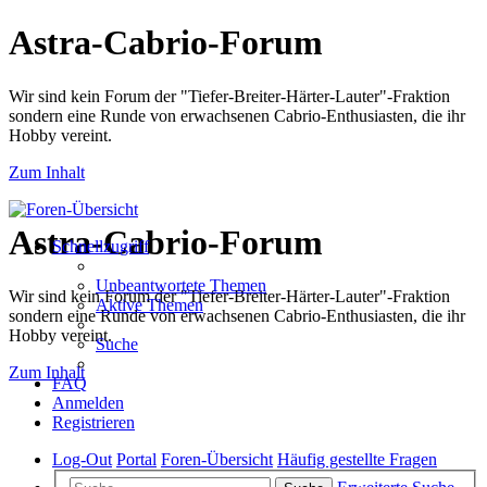
Astra-Cabrio-Forum
Wir sind kein Forum der "Tiefer-Breiter-Härter-Lauter"-Fraktion
sondern eine Runde von erwachsenen Cabrio-Enthusiasten, die ihr
Hobby vereint.
Zum Inhalt
Astra-Cabrio-Forum
Schnellzugriff
Unbeantwortete Themen
Wir sind kein Forum der "Tiefer-Breiter-Härter-Lauter"-Fraktion
Aktive Themen
sondern eine Runde von erwachsenen Cabrio-Enthusiasten, die ihr
Hobby vereint.
Suche
Zum Inhalt
FAQ
Anmelden
Registrieren
Log-Out
Portal
Foren-Übersicht
Häufig gestellte Fragen