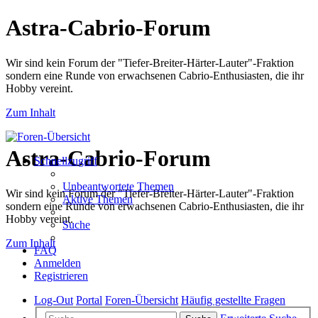
Astra-Cabrio-Forum
Wir sind kein Forum der "Tiefer-Breiter-Härter-Lauter"-Fraktion
sondern eine Runde von erwachsenen Cabrio-Enthusiasten, die ihr
Hobby vereint.
Zum Inhalt
Astra-Cabrio-Forum
Schnellzugriff
Unbeantwortete Themen
Wir sind kein Forum der "Tiefer-Breiter-Härter-Lauter"-Fraktion
Aktive Themen
sondern eine Runde von erwachsenen Cabrio-Enthusiasten, die ihr
Hobby vereint.
Suche
Zum Inhalt
FAQ
Anmelden
Registrieren
Log-Out
Portal
Foren-Übersicht
Häufig gestellte Fragen