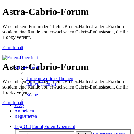
Astra-Cabrio-Forum
Wir sind kein Forum der "Tiefer-Breiter-Härter-Lauter"-Fraktion
sondern eine Runde von erwachsenen Cabrio-Enthusiasten, die ihr
Hobby vereint.
Zum Inhalt
Astra-Cabrio-Forum
Schnellzugriff
Unbeantwortete Themen
Wir sind kein Forum der "Tiefer-Breiter-Härter-Lauter"-Fraktion
Aktive Themen
sondern eine Runde von erwachsenen Cabrio-Enthusiasten, die ihr
Hobby vereint.
Suche
Zum Inhalt
FAQ
Anmelden
Registrieren
Log-Out
Portal
Foren-Übersicht