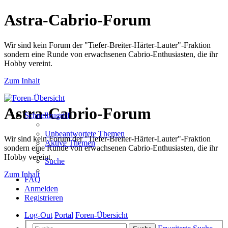
Astra-Cabrio-Forum
Wir sind kein Forum der "Tiefer-Breiter-Härter-Lauter"-Fraktion
sondern eine Runde von erwachsenen Cabrio-Enthusiasten, die ihr
Hobby vereint.
Zum Inhalt
Astra-Cabrio-Forum
Schnellzugriff
Unbeantwortete Themen
Wir sind kein Forum der "Tiefer-Breiter-Härter-Lauter"-Fraktion
Aktive Themen
sondern eine Runde von erwachsenen Cabrio-Enthusiasten, die ihr
Hobby vereint.
Suche
Zum Inhalt
FAQ
Anmelden
Registrieren
Log-Out
Portal
Foren-Übersicht