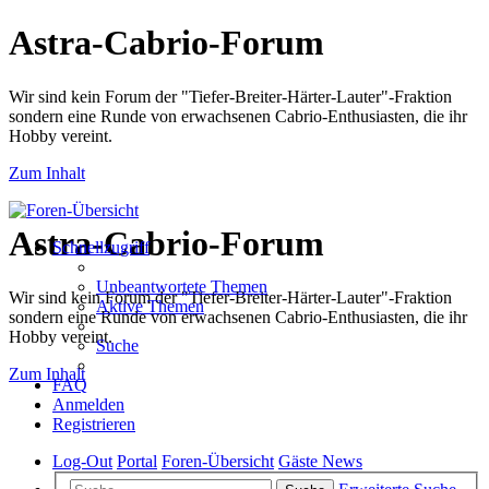
Astra-Cabrio-Forum
Wir sind kein Forum der "Tiefer-Breiter-Härter-Lauter"-Fraktion
sondern eine Runde von erwachsenen Cabrio-Enthusiasten, die ihr
Hobby vereint.
Zum Inhalt
Astra-Cabrio-Forum
Schnellzugriff
Unbeantwortete Themen
Wir sind kein Forum der "Tiefer-Breiter-Härter-Lauter"-Fraktion
Aktive Themen
sondern eine Runde von erwachsenen Cabrio-Enthusiasten, die ihr
Hobby vereint.
Suche
Zum Inhalt
FAQ
Anmelden
Registrieren
Log-Out
Portal
Foren-Übersicht
Gäste News