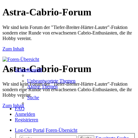
Astra-Cabrio-Forum
Wir sind kein Forum der "Tiefer-Breiter-Härter-Lauter"-Fraktion
sondern eine Runde von erwachsenen Cabrio-Enthusiasten, die ihr
Hobby vereint.
Zum Inhalt
Astra-Cabrio-Forum
Schnellzugriff
Unbeantwortete Themen
Wir sind kein Forum der "Tiefer-Breiter-Härter-Lauter"-Fraktion
Aktive Themen
sondern eine Runde von erwachsenen Cabrio-Enthusiasten, die ihr
Hobby vereint.
Suche
Zum Inhalt
FAQ
Anmelden
Registrieren
Log-Out
Portal
Foren-Übersicht