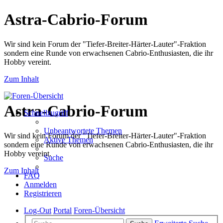
Astra-Cabrio-Forum
Wir sind kein Forum der "Tiefer-Breiter-Härter-Lauter"-Fraktion
sondern eine Runde von erwachsenen Cabrio-Enthusiasten, die ihr
Hobby vereint.
Zum Inhalt
Astra-Cabrio-Forum
Schnellzugriff
Unbeantwortete Themen
Wir sind kein Forum der "Tiefer-Breiter-Härter-Lauter"-Fraktion
Aktive Themen
sondern eine Runde von erwachsenen Cabrio-Enthusiasten, die ihr
Hobby vereint.
Suche
Zum Inhalt
FAQ
Anmelden
Registrieren
Log-Out
Portal
Foren-Übersicht