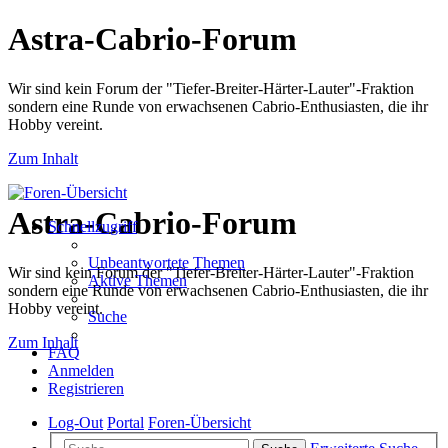
Astra-Cabrio-Forum
Wir sind kein Forum der "Tiefer-Breiter-Härter-Lauter"-Fraktion
sondern eine Runde von erwachsenen Cabrio-Enthusiasten, die ihr
Hobby vereint.
Zum Inhalt
Astra-Cabrio-Forum
Schnellzugriff
Unbeantwortete Themen
Wir sind kein Forum der "Tiefer-Breiter-Härter-Lauter"-Fraktion
Aktive Themen
sondern eine Runde von erwachsenen Cabrio-Enthusiasten, die ihr
Hobby vereint.
Suche
Zum Inhalt
FAQ
Anmelden
Registrieren
Log-Out
Portal
Foren-Übersicht