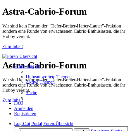
Astra-Cabrio-Forum
Wir sind kein Forum der "Tiefer-Breiter-Härter-Lauter"-Fraktion
sondern eine Runde von erwachsenen Cabrio-Enthusiasten, die ihr
Hobby vereint.
Zum Inhalt
Astra-Cabrio-Forum
Schnellzugriff
Unbeantwortete Themen
Wir sind kein Forum der "Tiefer-Breiter-Härter-Lauter"-Fraktion
Aktive Themen
sondern eine Runde von erwachsenen Cabrio-Enthusiasten, die ihr
Hobby vereint.
Suche
Zum Inhalt
FAQ
Anmelden
Registrieren
Log-Out
Portal
Foren-Übersicht