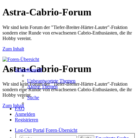
Astra-Cabrio-Forum
Wir sind kein Forum der "Tiefer-Breiter-Härter-Lauter"-Fraktion
sondern eine Runde von erwachsenen Cabrio-Enthusiasten, die ihr
Hobby vereint.
Zum Inhalt
Astra-Cabrio-Forum
Schnellzugriff
Unbeantwortete Themen
Wir sind kein Forum der "Tiefer-Breiter-Härter-Lauter"-Fraktion
Aktive Themen
sondern eine Runde von erwachsenen Cabrio-Enthusiasten, die ihr
Hobby vereint.
Suche
Zum Inhalt
FAQ
Anmelden
Registrieren
Log-Out
Portal
Foren-Übersicht