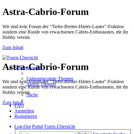
Astra-Cabrio-Forum
Wir sind kein Forum der "Tiefer-Breiter-Härter-Lauter"-Fraktion
sondern eine Runde von erwachsenen Cabrio-Enthusiasten, die ihr
Hobby vereint.
Zum Inhalt
Astra-Cabrio-Forum
Schnellzugriff
Unbeantwortete Themen
Wir sind kein Forum der "Tiefer-Breiter-Härter-Lauter"-Fraktion
Aktive Themen
sondern eine Runde von erwachsenen Cabrio-Enthusiasten, die ihr
Hobby vereint.
Suche
Zum Inhalt
FAQ
Anmelden
Registrieren
Log-Out
Portal
Foren-Übersicht