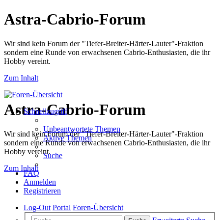
Astra-Cabrio-Forum
Wir sind kein Forum der "Tiefer-Breiter-Härter-Lauter"-Fraktion
sondern eine Runde von erwachsenen Cabrio-Enthusiasten, die ihr
Hobby vereint.
Zum Inhalt
Astra-Cabrio-Forum
Schnellzugriff
Unbeantwortete Themen
Wir sind kein Forum der "Tiefer-Breiter-Härter-Lauter"-Fraktion
Aktive Themen
sondern eine Runde von erwachsenen Cabrio-Enthusiasten, die ihr
Hobby vereint.
Suche
Zum Inhalt
FAQ
Anmelden
Registrieren
Log-Out
Portal
Foren-Übersicht