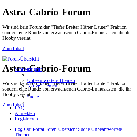
Astra-Cabrio-Forum
Wir sind kein Forum der "Tiefer-Breiter-Härter-Lauter"-Fraktion
sondern eine Runde von erwachsenen Cabrio-Enthusiasten, die ihr
Hobby vereint.
Zum Inhalt
Astra-Cabrio-Forum
Schnellzugriff
Unbeantwortete Themen
Wir sind kein Forum der "Tiefer-Breiter-Härter-Lauter"-Fraktion
Aktive Themen
sondern eine Runde von erwachsenen Cabrio-Enthusiasten, die ihr
Hobby vereint.
Suche
Zum Inhalt
FAQ
Anmelden
Registrieren
Log-Out
Portal
Foren-Übersicht
Suche
Unbeantwortete
Themen